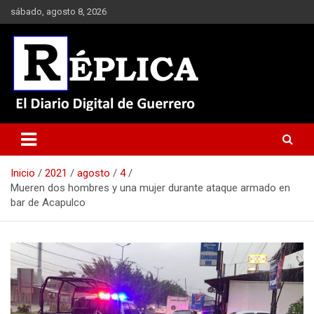
Saltar
sábado, agosto 8, 2026
al
contenido
El Diario Digital de Guerrero
Réplica
Inicio
2021
agosto
4
Mueren dos hombres y una mujer durante ataque armado en
bar de Acapulco