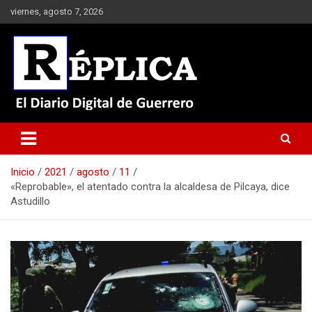
Saltar
viernes, agosto 7, 2026
al
contenido
El Diario Digital de Guerrero
Réplica
Inicio
2021
agosto
11
«Reprobable», el atentado contra la alcaldesa de Pilcaya, dice
Astudillo