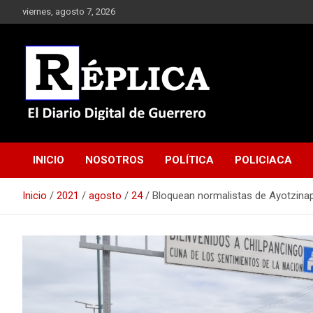
Saltar
viernes, agosto 7, 2026
al
contenido
El Diario Digital de Guerrero
Réplica
INICIO
NOSOTROS
POLÍTICA
POLICIACA
Inicio
2021
agosto
24
Bloquean normalistas de Ayotzinapa