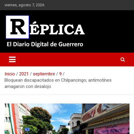
Saltar
viernes, agosto 7, 2026
al
contenido
El Diario Digital de Guerrero
Réplica
Inicio
2021
septiembre
9
Bloquean discapacitados en Chilpancingo; antimotínes
amagaron con desalojo