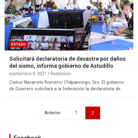
ESTADO
Solicitará declaratoria de desastre por daños
del sismo, informa gobierno de Astudillo
septiembre 9, 2021
Redacción
Carlos Navarrete Romero/ Chilpancingo, Gro. El gobierno
de Guerrero solicitará a la federación la declaratoria de…
Navegación
Anterior
1
2
de
entradas
Facebook