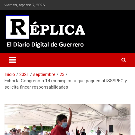
Saltar
viernes, agosto 7, 2026
al
contenido
El Diario Digital de Guerrero
Réplica
Inicio
2021
septiembre
23
Exhorta Congreso a 14 municipios a que paguen al ISSSPEG y
solicita fincar responsabilidades