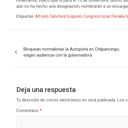
Finalmente, indicó que si para el 15 de noviembre, último d
aún no ha hecho una designación, nombrarán a un encarg
Etiquetas:
Alfredo Sánchez Esquivel
,
Congreso local
,
Fiscalía 
Navegación
Bloquean normalistas la Autopista en Chilpancingo;
de
exigen audiencia con la gobernadora
entradas
Deja una respuesta
Tu dirección de correo electrónico no será publicada.
Los c
Comentario
*