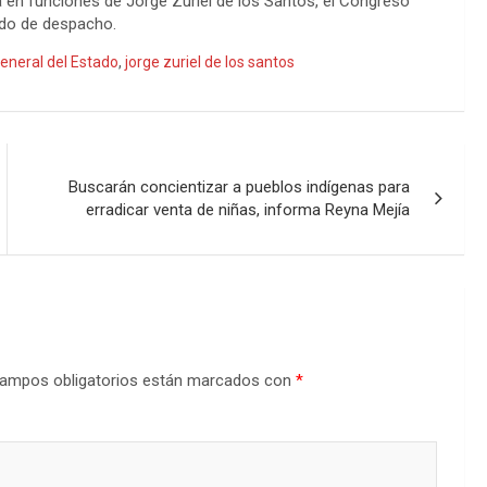
ía en funciones de Jorge Zuriel de los Santos, el Congreso
ado de despacho.
General del Estado
,
jorge zuriel de los santos
Buscarán concientizar a pueblos indígenas para
erradicar venta de niñas, informa Reyna Mejía
ampos obligatorios están marcados con
*