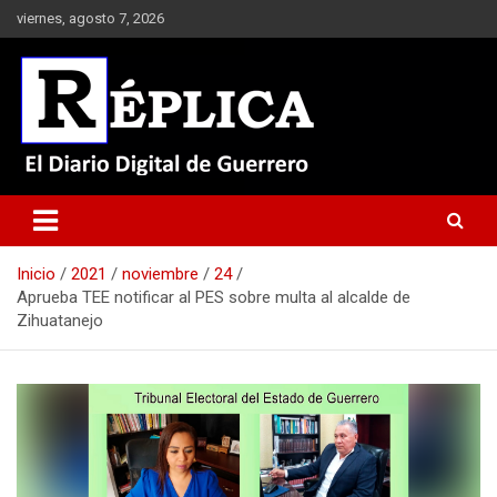
Saltar
viernes, agosto 7, 2026
al
contenido
El Diario Digital de Guerrero
Réplica
Inicio
2021
noviembre
24
Aprueba TEE notificar al PES sobre multa al alcalde de
Zihuatanejo