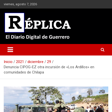
Saltar
viernes, agosto 7, 2026
al
contenido
El Diario Digital de Guerrero
Réplica
Inicio
2021
diciembre
29
Denuncia CIPOG-EZ otra incursión de «Los Ardillos» en
comunidades de Chilapa