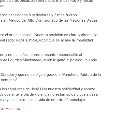
os periodistas Jesús Saavedra, Luis Blancas Rayo y Jesús
gas.
ueron asesinados 8 periodistas y 2 más fueron
na en México del Alto Comisionado de las Naciones Unidas
ar el orden público. “Nuestra posición es clara y directa, lo
izado: exigir justicia, exigir que se acabe la impunidad,
iori y no se señale como presunto responsable al
o de Lourdes Maldonado, quién le ganó al político un juicio
ador y que no se diga el juez o el Ministerio Público de la
, sentenció.
 a los familiares de José Luis nuestra solidaridad y abrazo
os que ante la ola de violencia no están solos y que a pesar
 vaya de por medio la vida de nosotros”, concluyó.
tas
,
violencia