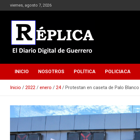
Saltar
viernes, agosto 7, 2026
al
contenido
El Diario Digital de Guerrero
Réplica
INICIO
NOSOTROS
POLÍTICA
POLICIACA
Inicio
2022
enero
24
Protestan en caseta de Palo Blanco