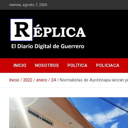
Saltar
viernes, agosto 7, 2026
al
contenido
El Diario Digital de Guerrero
Réplica
INICIO
NOSOTROS
POLÍTICA
POLICIACA
Inicio
2022
enero
24
Normalistas de Ayotzinapa lanzan pi