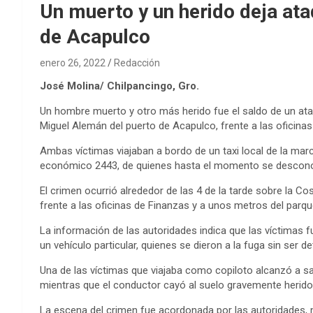
Un muerto y un herido deja at
de Acapulco
enero 26, 2022
Redacción
José Molina/ Chilpancingo, Gro.
Un hombre muerto y otro más herido fue el saldo de un at
Miguel Alemán del puerto de Acapulco, frente a las oficina
Ambas víctimas viajaban a bordo de un taxi local de la mar
económico 2443, de quienes hasta el momento se descono
El crimen ocurrió alrededor de las 4 de la tarde sobre la Cos
frente a las oficinas de Finanzas y a unos metros del parque
La información de las autoridades indica que las víctimas
un vehículo particular, quienes se dieron a la fuga sin ser d
Una de las víctimas que viajaba como copiloto alcanzó a sal
mientras que el conductor cayó al suelo gravemente herido 
La escena del crimen fue acordonada por las autoridades, mi