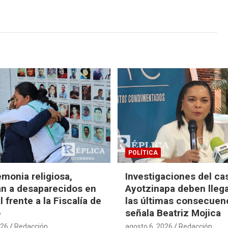
POLÍTICA
monia religiosa,
Investigaciones del ca
n a desaparecidos en
Ayotzinapa deben llega
 frente a la Fiscalía de
las últimas consecuen
o
señala Beatriz Mojica
026
Redacción
agosto 6, 2026
Redacción