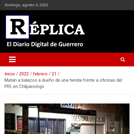
Saltar
domingo, agosto 9, 2026
al
contenido
El Diario Digital de Guerrero
Réplica
Inicio
2022
febrero
21
Matan a balazos a dueño de una tienda frente a oficinas del
PRI, en Chilpancingo