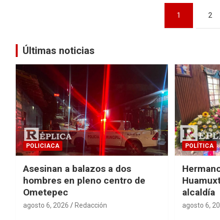
Navegación
1
2
de
entradas
Últimas noticias
POLICIACA
POLÍTICA
Asesinan a balazos a dos
Hermano 
hombres en pleno centro de
Huamuxti
Ometepec
alcaldía
agosto 6, 2026
Redacción
agosto 6, 2