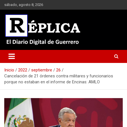
Saltar
sábado, agosto 8, 2026
al
contenido
El Diario Digital de Guerrero
Réplica
Inicio
2022
septiembre
26
Cancelación de 21 órdenes contra militares y funcionarios
porque no estaban en el informe de Encinas: AMLO