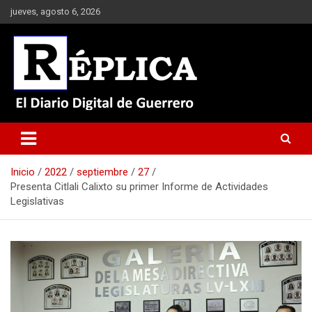
Saltar
jueves, agosto 6, 2026
al
contenido
El Diario Digital de Guerrero
Réplica
Inicio
2022
septiembre
27
Presenta Citlali Calixto su primer Informe de Actividades
Legislativas