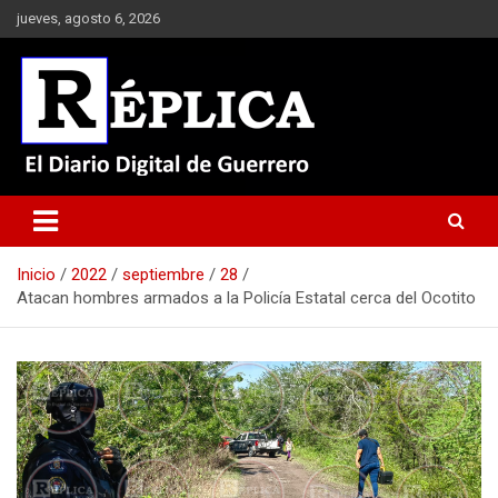
Saltar
jueves, agosto 6, 2026
al
contenido
El Diario Digital de Guerrero
Réplica
Inicio
2022
septiembre
28
Atacan hombres armados a la Policía Estatal cerca del Ocotito