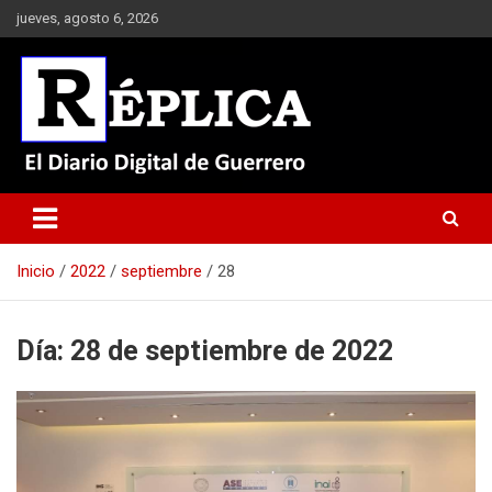
Saltar
jueves, agosto 6, 2026
al
contenido
El Diario Digital de Guerrero
Réplica
Inicio
2022
septiembre
28
Día:
28 de septiembre de 2022