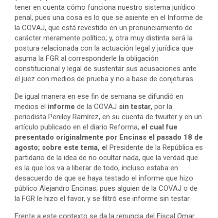
tener en cuenta cómo funciona nuestro sistema jurídico
penal, pues una cosa es lo que se asiente en el Informe de
la COVAJ, que está revestido en un pronunciamiento de
carácter meramente político; y, otra muy distinta será la
postura relacionada con la actuación legal y jurídica que
asuma la FGR al corresponderle la obligación
constitucional y legal de sustentar sus acusaciones ante
el juez con medios de prueba y no a base de conjeturas.
De igual manera en ese fin de semana se difundió en
medios el
informe
de la COVAJ
sin testar,
por la
periodista Peniley Ramírez, en su cuenta de twuiter y en un
artículo publicado en el diario Reforma,
el cual fue
presentado originalmente por Encinas el pasado 18 de
agosto; sobre este tema, e
l Presidente de la República es
partidario de la idea de no ocultar nada, que la verdad que
es la que los va a liberar de todo, incluso estaba en
desacuerdo de que se haya testado el informe que hizo
público Alejandro Encinas; pues alguien de la COVAJ o de
la FGR le hizo el favor, y se filtró ese informe sin testar.
Frente a este contexto se da la renuncia del Fiscal Omar