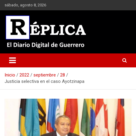
Saltar
sábado, agosto 8, 2026
al
contenido
El Diario Digital de Guerrero
Réplica
Inicio
2022
septiembre
28
Justicia selectiva en el caso Ayotzinapa