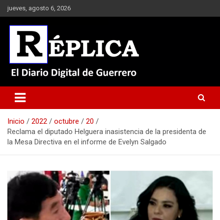
Saltar
jueves, agosto 6, 2026
al
contenido
El Diario Digital de Guerrero
Réplica
Inicio
2022
octubre
20
Reclama el diputado Helguera inasistencia de la presidenta de
la Mesa Directiva en el informe de Evelyn Salgado