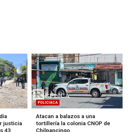
POLICIACA
dia
Atacan a balazos a una
 justicia
tortillería la colonia CNOP de
os 43
Chilpancingo