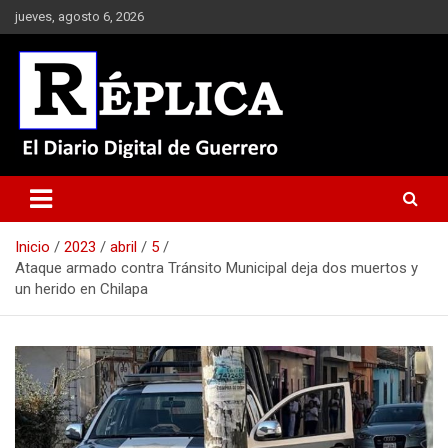
Saltar
jueves, agosto 6, 2026
al
contenido
El Diario Digital de Guerrero
Réplica
Inicio
2023
abril
5
Ataque armado contra Tránsito Municipal deja dos muertos y
un herido en Chilapa