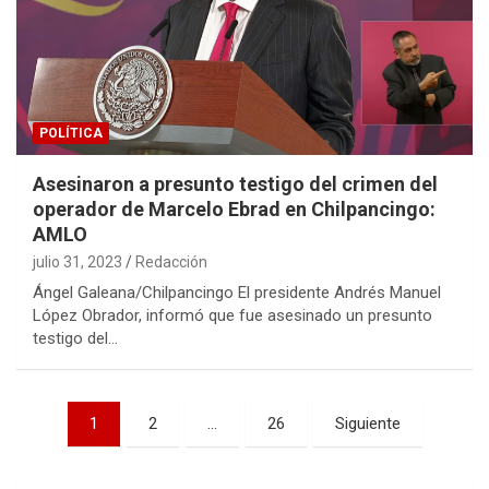
POLÍTICA
Asesinaron a presunto testigo del crimen del
operador de Marcelo Ebrad en Chilpancingo:
AMLO
julio 31, 2023
Redacción
Ángel Galeana/Chilpancingo El presidente Andrés Manuel
López Obrador, informó que fue asesinado un presunto
testigo del…
Navegación
1
2
…
26
Siguiente
de
entradas