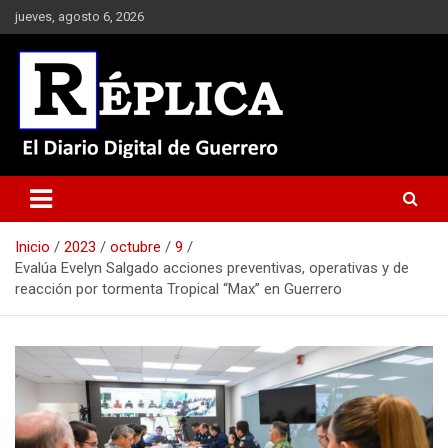
Saltar
jueves, agosto 6, 2026
al
contenido
El Diario Digital de Guerrero
Réplica
Inicio
2023
octubre
9
Evalúa Evelyn Salgado acciones preventivas, operativas y de
reacción por tormenta Tropical “Max” en Guerrero