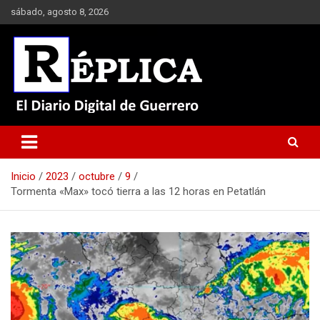
Saltar
sábado, agosto 8, 2026
al
contenido
El Diario Digital de Guerrero
Réplica
Inicio
2023
octubre
9
Tormenta «Max» tocó tierra a las 12 horas en Petatlán