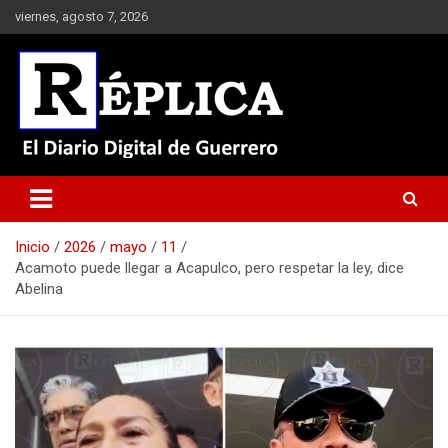
Saltar
viernes, agosto 7, 2026
al
contenido
El Diario Digital de Guerrero
Réplica
Inicio
2026
mayo
11
Acamoto puede llegar a Acapulco, pero respetar la ley, dice
Abelina