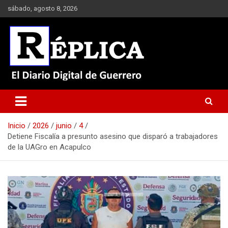
Saltar
sábado, agosto 8, 2026
al
contenido
El Diario Digital de Guerrero
Réplica
Inicio
2026
junio
4
Detiene Fiscalía a presunto asesino que disparó a trabajadores
de la UAGro en Acapulco