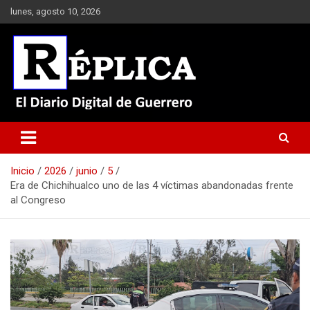
Saltar
lunes, agosto 10, 2026
al
contenido
El Diario Digital de Guerrero
Réplica
Inicio
2026
junio
5
Era de Chichihualco uno de las 4 víctimas abandonadas frente
al Congreso