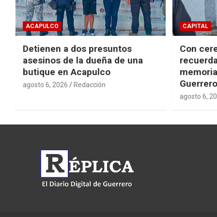
ACAPULCO
CAPITAL
Detienen a dos presuntos
Con cere
asesinos de la dueña de una
recuerda
butique en Acapulco
memorial
Guerrer
agosto 6, 2026
Redacción
agosto 6, 2