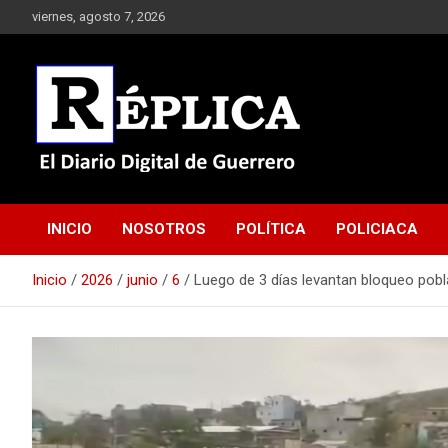
Saltar
viernes, agosto 7, 2026
al
contenido
El Diario Digital de Guerrero
Réplica
INICIO
NOSOTROS
POLÍTICA
POLICIACA
Inicio
2026
junio
6
Luego de 3 días levantan bloqueo pobla