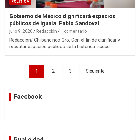
POLÍTICA
Gobierno de México dignificará espacios
públicos de Iguala: Pablo Sandoval
julio 9, 2020
Redacción
1 comentario
Redacción/ Chilpancingo Gro. Con el fin de dignificar y
rescatar espacios públicos de la histórica ciudad…
Navegación
1
2
3
Siguiente
de
entradas
Facebook
Publicidad