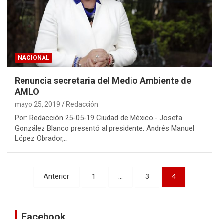
NACIONAL
Renuncia secretaria del Medio Ambiente de
AMLO
mayo 25, 2019
Redacción
Por: Redacción 25-05-19 Ciudad de México.- Josefa
González Blanco presentó al presidente, Andrés Manuel
López Obrador,…
Navegación
Anterior
1
…
3
4
de
entradas
Facebook