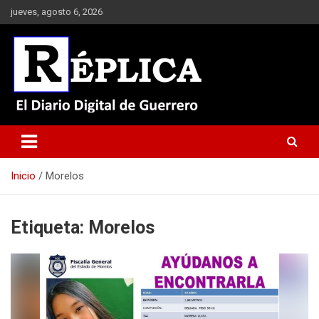
Saltar
jueves, agosto 6, 2026
al
contenido
El Diario Digital de Guerrero
Réplica
Inicio
Morelos
Etiqueta:
Morelos