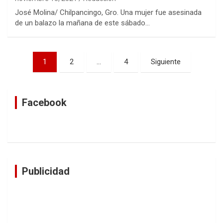
José Molina/ Chilpancingo, Gro. Una mujer fue asesinada
de un balazo la mañana de este sábado…
Navegación
1
2
…
4
Siguiente
de
entradas
Facebook
Publicidad