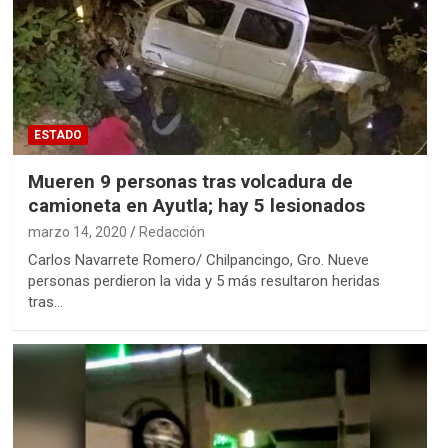
ESTADO
Mueren 9 personas tras volcadura de
camioneta en Ayutla; hay 5 lesionados
marzo 14, 2020
Redacción
Carlos Navarrete Romero/ Chilpancingo, Gro. Nueve
personas perdieron la vida y 5 más resultaron heridas
tras…