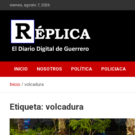
Saltar
viernes, agosto 7, 2026
al
contenido
El Diario Digital de Guerrero
Réplica
INICIO
NOSOTROS
POLÍTICA
POLICIACA
Inicio
volcadura
Etiqueta:
volcadura