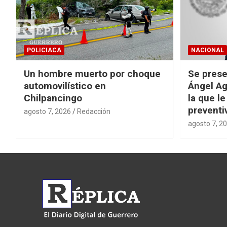
POLICIACA
NACIONAL
Un hombre muerto por choque
Se prese
automovilístico en
Ángel Ag
Chilpancingo
la que le
preventi
agosto 7, 2026
Redacción
agosto 7, 2