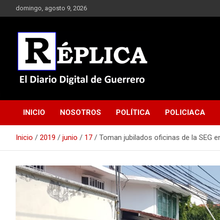
Saltar
domingo, agosto 9, 2026
al
contenido
El Diario Digital de Guerrero
Réplica
INICIO
NOSOTROS
POLÍTICA
POLICIACA
Inicio
2019
junio
17
Toman jubilados oficinas de la SEG e