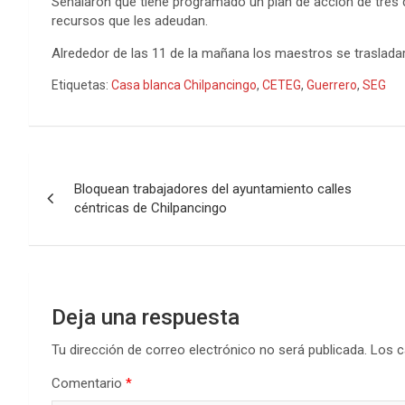
Señalaron que tiene programado un plan de acción de tres dí
recursos que les adeudan.
Alrededor de las 11 de la mañana los maestros se traslada
Etiquetas:
Casa blanca Chilpancingo
,
CETEG
,
Guerrero
,
SEG
Navegación
Bloquean trabajadores del ayuntamiento calles
de
céntricas de Chilpancingo
entradas
Deja una respuesta
Tu dirección de correo electrónico no será publicada.
Los c
Comentario
*