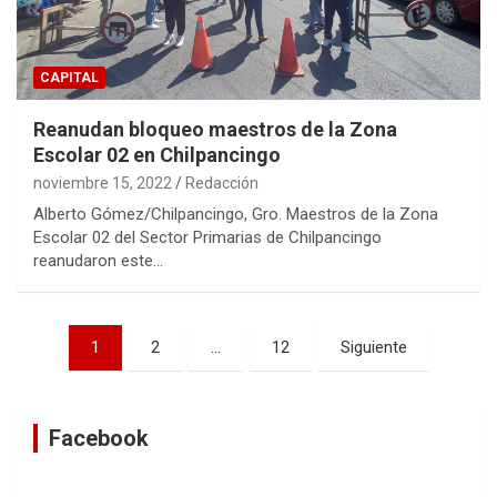
CAPITAL
Reanudan bloqueo maestros de la Zona
Escolar 02 en Chilpancingo
noviembre 15, 2022
Redacción
Alberto Gómez/Chilpancingo, Gro. Maestros de la Zona
Escolar 02 del Sector Primarias de Chilpancingo
reanudaron este…
Navegación
1
2
…
12
Siguiente
de
entradas
Facebook