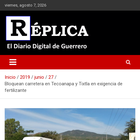
Saltar
viernes, agosto 7, 2026
al
contenido
El Diario Digital de Guerrero
Réplica
Inicio
2019
junio
27
Bloquean carretera en Tecoanapa y Tixtla en exigencia de
fertilizante