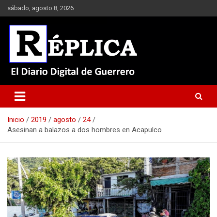
Saltar
sábado, agosto 8, 2026
al
contenido
El Diario Digital de Guerrero
Réplica
Inicio
2019
agosto
24
Asesinan a balazos a dos hombres en Acapulco