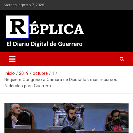
Saltar
viernes, agosto 7, 2026
al
contenido
El Diario Digital de Guerrero
Réplica
Inicio
2019
octubre
1
Requiere Congreso a Cámara de Diputados más recursos
federales para Guerrero