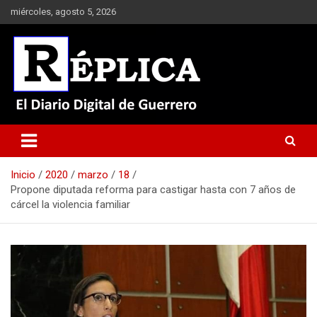
Saltar
miércoles, agosto 5, 2026
al
contenido
El Diario Digital de Guerrero
Réplica
Inicio
2020
marzo
18
Propone diputada reforma para castigar hasta con 7 años de
cárcel la violencia familiar