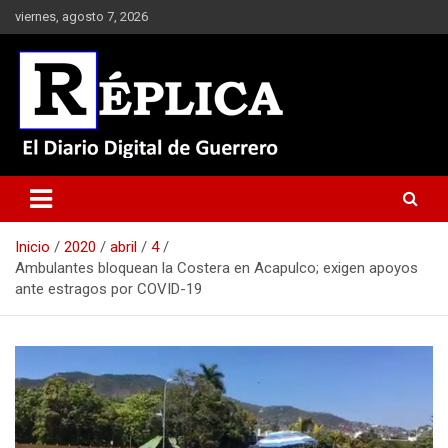
Saltar
viernes, agosto 7, 2026
al
contenido
El Diario Digital de Guerrero
Réplica
Inicio
2020
abril
4
Ambulantes bloquean la Costera en Acapulco; exigen apoyos
ante estragos por COVID-19