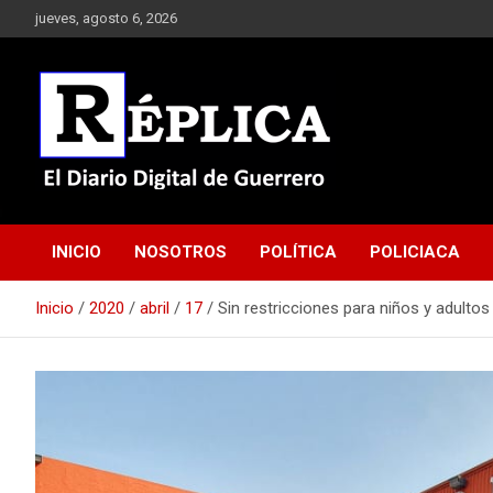
Saltar
jueves, agosto 6, 2026
al
contenido
El Diario Digital de Guerrero
Réplica
INICIO
NOSOTROS
POLÍTICA
POLICIACA
Inicio
2020
abril
17
Sin restricciones para niños y adult