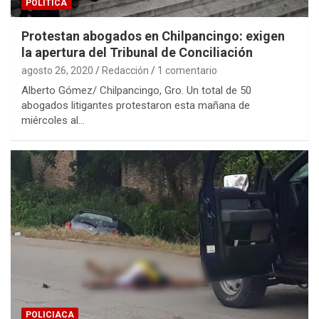
POLÍTICA
Protestan abogados en Chilpancingo: exigen
la apertura del Tribunal de Conciliación
agosto 26, 2020
Redacción
1 comentario
Alberto Gómez/ Chilpancingo, Gro. Un total de 50
abogados litigantes protestaron esta mañana de
miércoles al…
POLICIACA