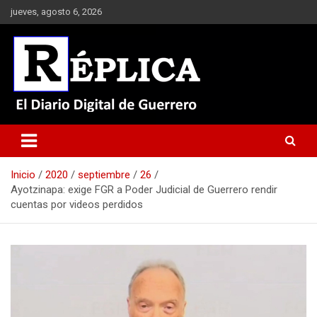
Saltar
jueves, agosto 6, 2026
al
contenido
El Diario Digital de Guerrero
Réplica
Inicio
2020
septiembre
26
Ayotzinapa: exige FGR a Poder Judicial de Guerrero rendir
cuentas por videos perdidos