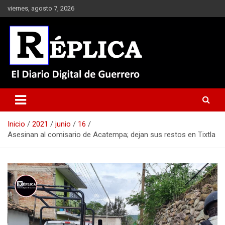
Saltar
viernes, agosto 7, 2026
al
contenido
El Diario Digital de Guerrero
Réplica
Inicio
2021
junio
16
Asesinan al comisario de Acatempa; dejan sus restos en Tixtla