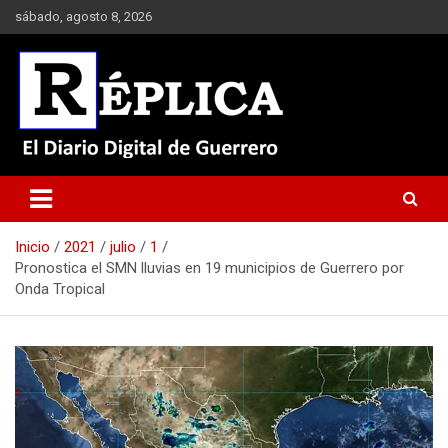
Saltar
sábado, agosto 8, 2026
al
contenido
El Diario Digital de Guerrero
Réplica
Inicio
2021
julio
1
Pronostica el SMN lluvias en 19 municipios de Guerrero por
Onda Tropical