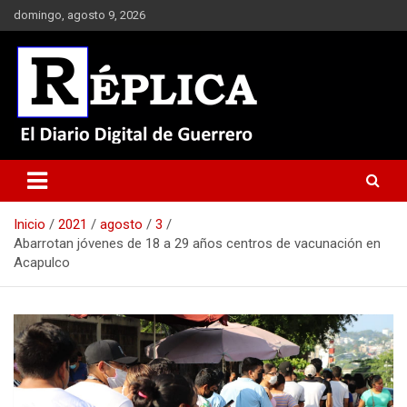
Saltar
domingo, agosto 9, 2026
al
contenido
El Diario Digital de Guerrero
Réplica
Inicio
2021
agosto
3
Abarrotan jóvenes de 18 a 29 años centros de vacunación en
Acapulco