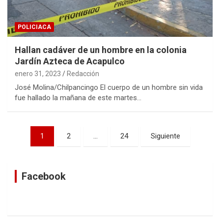
POLICIACA
Hallan cadáver de un hombre en la colonia
Jardín Azteca de Acapulco
enero 31, 2023
Redacción
José Molina/Chilpancingo El cuerpo de un hombre sin vida
fue hallado la mañana de este martes…
Navegación
1
2
…
24
Siguiente
de
entradas
Facebook