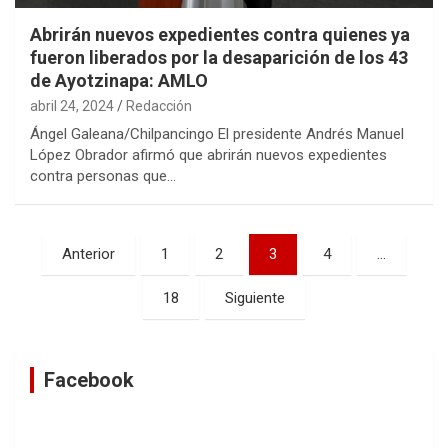
Abrirán nuevos expedientes contra quienes ya
fueron liberados por la desaparición de los 43
de Ayotzinapa: AMLO
abril 24, 2024
Redacción
Ángel Galeana/Chilpancingo El presidente Andrés Manuel
López Obrador afirmó que abrirán nuevos expedientes
contra personas que…
Navegación
Anterior
1
2
3
4
…
de
18
Siguiente
entradas
Facebook