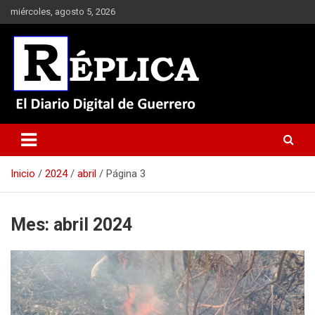
Saltar
miércoles, agosto 5, 2026
al
contenido
El Diario Digital de Guerrero
Réplica
Inicio
2024
abril
Página 3
Mes:
abril 2024