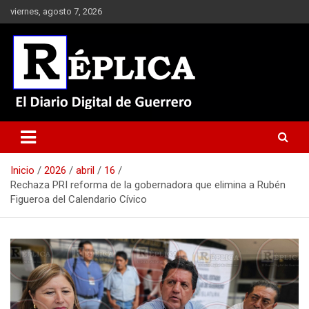
Saltar
viernes, agosto 7, 2026
al
contenido
El Diario Digital de Guerrero
Réplica
Inicio
2026
abril
16
Rechaza PRI reforma de la gobernadora que elimina a Rubén
Figueroa del Calendario Cívico